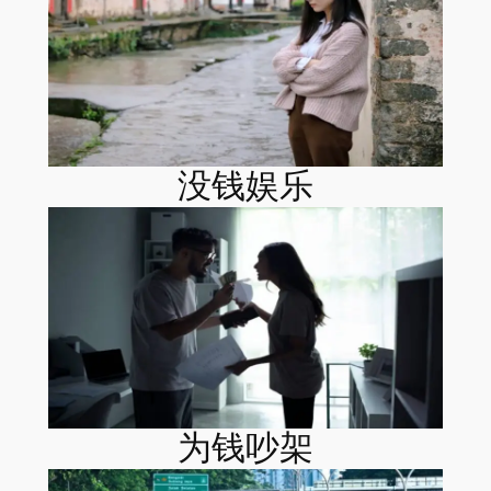
没钱娱乐
为钱吵架