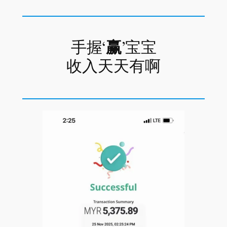
手握‘
赢
’宝宝
收入天天有啊