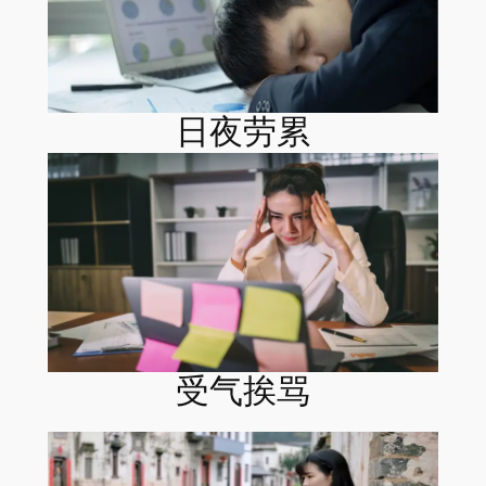
日夜劳累
受气挨骂